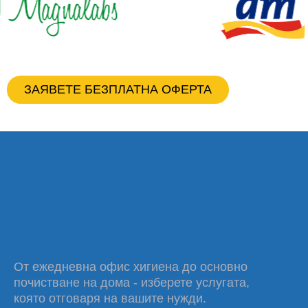
ЗАЯВЕТЕ БЕЗПЛАТНА ОФЕРТА
УСЛУГИ
РЕШЕНИЯ ЗА БИЗНЕС И
ЗА ДОМА
От ежедневна офис хигиена до основно
почистване на дома - изберете услугата,
която отговаря на вашите нужди.