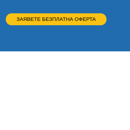
ЗАЯВЕТЕ БЕЗПЛАТНА ОФЕРТА
ЗАЩО ДА ИЗБЕРЕТЕ НАС?
ЗАЩО НАД 50
КОМПАНИИ В СОФИЯ
НИ ДОВЕРЯВАТ
ХИГИЕНАТА СИ