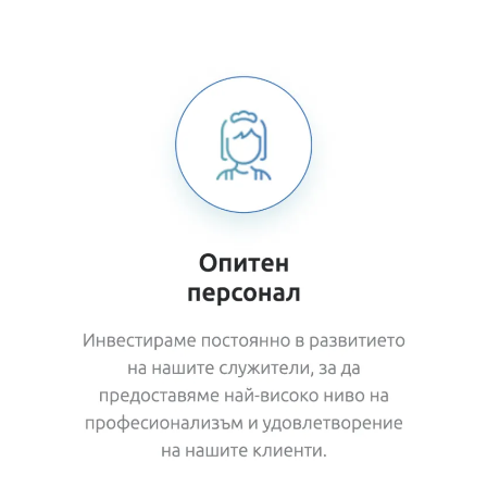
Add Subtext text. Click "Edit Text" to update the
font, s
ize and more.
To change and reuse text themes, go to Site
Styles.