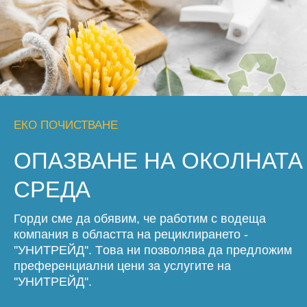
ЕКО ПОЧИСТВАНЕ
ОПАЗВАНЕ НА ОКОЛНАТА
СРЕДА
Горди сме да обявим, че работим с водеща
компания в областта на рециклирането -
''УНИТРЕЙД''. Tова ни позволява да предложим
преференциални цени за услугите на
''УНИТРЕЙД''.