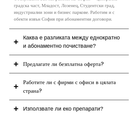
градска част, Младост, Лозенец, Студентски град,
индустриални зони и бизнес паркове. Работим и с
обекти извън София при абонаментни договори.
Каква е разликата между еднократно
и абонаментно почистване?
Еднократното почистване е за конкретен случай (след
Предлагате ли безплатна оферта?
ремонт, основно почистване), докато абонаментното е
редовна услуга по график — седмично, ежедневно или по
Да - свържете се с нас и в най-кратък срок ще изготвим
договорена честота, на по-изгодни цени.
Работите ли с фирми с офиси в цялата
индивидуална оферта, съобразена с вашия обект.
страна?
Да. Поддържаме централни офиси и регионални мрежи на
Използвате ли еко препарати?
компании в цяла България (например клиенти с обекти в
множество градове).
Да, работим с професионални препарати с фокус на
безопасността и устойчивостта, в партньорство с водещи
доставчици в областта на рециклирането.