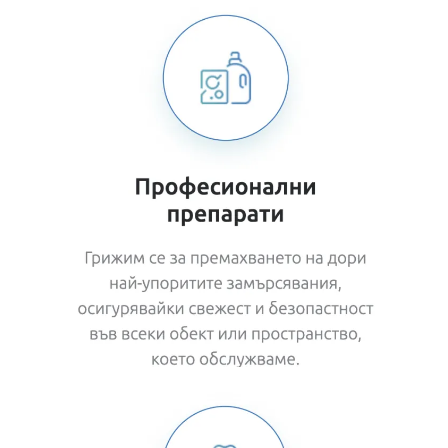
Add Subtext text. Click "Edit Text" to update the
font, s
ize and more.
To change and reuse text themes, go to Site
Styles.
Add Subtext text. Click "Edit Text" to update the
font, s