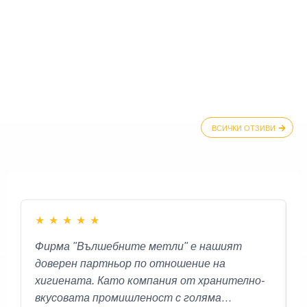
КАКВО КАЗВАТ ЗА НАС
ВСИЧКИ ОТЗИВИ
★
★
★
★
★
Фирма "Вълшебните метли" е нашият
К
доверен партньор по отношение на
М
хигиената. Като компания от хранително-
М
вкусовата промишленост с голяма
у