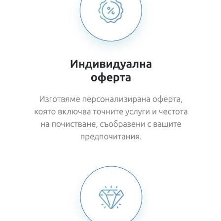
ize and more.
To change and reuse text themes, go to Site
Styles.
Add Subtext text. Click "Edit Text" to update the
font, s